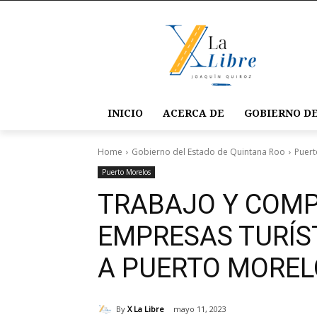
INICIO
ACERCA DE
GOBIERNO DE
Home
Gobierno del Estado de Quintana Roo
Puert
Puerto Morelos
TRABAJO Y COM
EMPRESAS TURÍS
A PUERTO MOREL
By
X La Libre
mayo 11, 2023