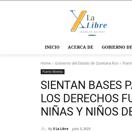
INICIO
ACERCA DE
GOBIERNO DE
Home
Gobierno del Estado de Quintana Roo
Puert
Puerto Morelos
SIENTAN BASES 
LOS DERECHOS F
NIÑAS Y NIÑOS 
By
X La Libre
julio 5, 2023