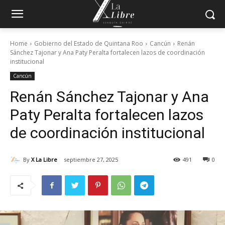
Home
Gobierno del Estado de Quintana Roo
Cancún
Renán
Sánchez Tajonar y Ana Paty Peralta fortalecen lazos de coordinación
institucional
Cancún
Renán Sánchez Tajonar y Ana
Paty Peralta fortalecen lazos
de coordinación institucional
By
X La Libre
septiembre 27, 2025
491
0