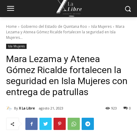
Home
Gobierno del Estado de Quintana Roo
Isla Mujeres
Mara
Lezama y Atenea Gómez Ricalde fortalecen la seguridad en Isla
Mujeres...
Isla Mujeres
Mara Lezama y Atenea
Gómez Ricalde fortalecen la
seguridad en Isla Mujeres con
entrega de patrullas
By
X La Libre
agosto 21, 2023
923
0