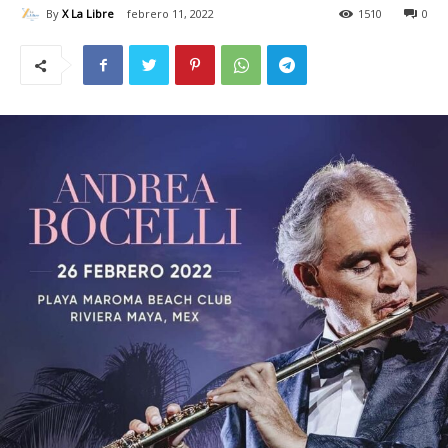
By
X La Libre
febrero 11, 2022
1510
0