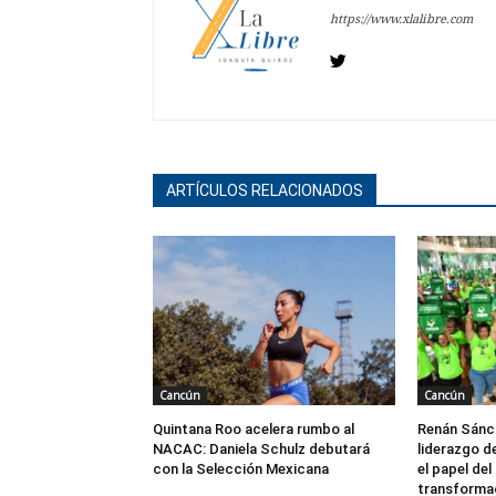
https://www.xlalibre.com
ARTÍCULOS RELACIONADOS
Cancún
Cancún
Quintana Roo acelera rumbo al
Renán Sánch
NACAC: Daniela Schulz debutará
liderazgo d
con la Selección Mexicana
el papel del
transforma