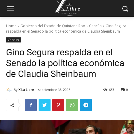
Home
Gobierno del Estado de Quintana Roo
Cancún
Gino Segura
respalda en el Senado la política económica de Claudia Sheinbaum
Cancún
Gino Segura respalda en el
Senado la política económica
de Claudia Sheinbaum
By
X La Libre
septiembre 18, 2025
633
0