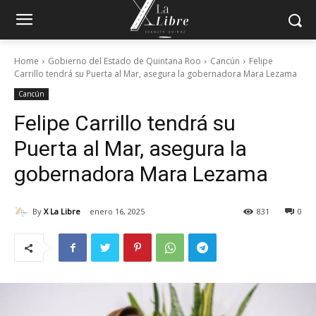
Home
Gobierno del Estado de Quintana Roo
Cancún
Felipe
Carrillo tendrá su Puerta al Mar, asegura la gobernadora Mara Lezama
Cancún
Felipe Carrillo tendrá su
Puerta al Mar, asegura la
gobernadora Mara Lezama
By
X La Libre
enero 16, 2025
831
0