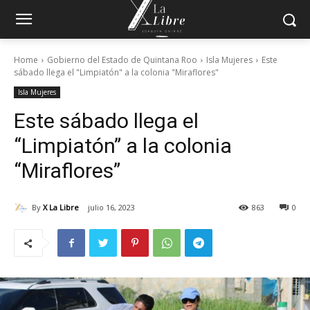
Home
Gobierno del Estado de Quintana Roo
Isla Mujeres
Este
sábado llega el "Limpiatón" a la colonia "Miraflores"
Isla Mujeres
Este sábado llega el
“Limpiatón” a la colonia
“Miraflores”
By
X La Libre
julio 16, 2023
863
0