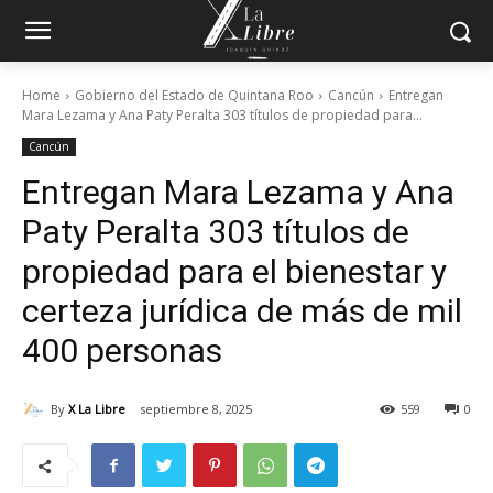
Home
Gobierno del Estado de Quintana Roo
Cancún
Entregan
Mara Lezama y Ana Paty Peralta 303 títulos de propiedad para...
Cancún
Entregan Mara Lezama y Ana
Paty Peralta 303 títulos de
propiedad para el bienestar y
certeza jurídica de más de mil
400 personas
By
X La Libre
septiembre 8, 2025
559
0