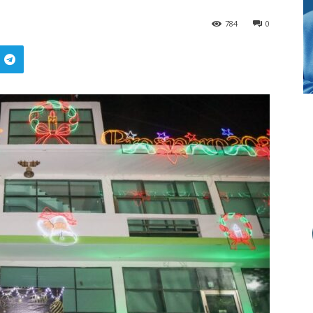
784
0