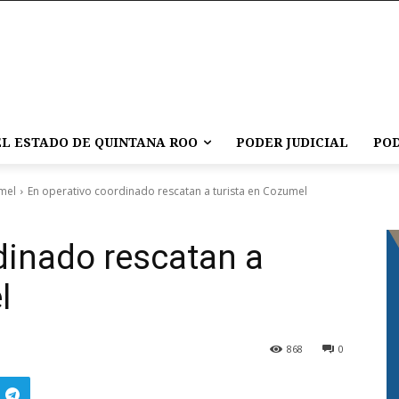
L ESTADO DE QUINTANA ROO
PODER JUDICIAL
POD
mel
En operativo coordinado rescatan a turista en Cozumel
dinado rescatan a
l
868
0