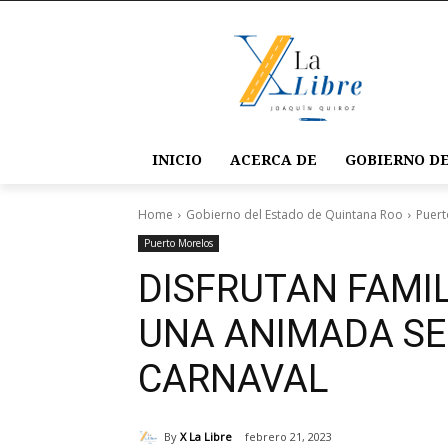
INICIO
ACERCA DE
GOBIERNO DE
Home
Gobierno del Estado de Quintana Roo
Puert
Puerto Morelos
DISFRUTAN FAMI
UNA ANIMADA S
CARNAVAL
By
X La Libre
febrero 21, 2023