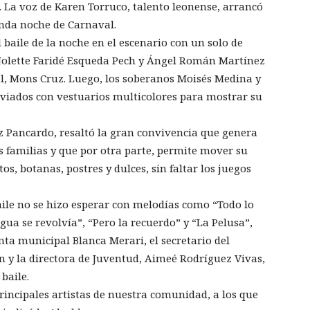
. La voz de Karen Torruco, talento leonense, arrancó
unda noche de Carnaval.
l baile de la noche en el escenario con un solo de
, Jolette Faridé Esqueda Pech y Ángel Román Martínez
l, Mons Cruz. Luego, los soberanos Moisés Medina y
aviados con vestuarios multicolores para mostrar su
z Pancardo, resaltó la gran convivencia que genera
s familias y que por otra parte, permite mover su
os, botanas, postres y dulces, sin faltar los juegos
aile no se hizo esperar con melodías como “Todo lo
gua se revolvía”, “Pero la recuerdo” y “La Pelusa”,
nta municipal Blanca Merari, el secretario del
 y la directora de Juventud, Aimeé Rodríguez Vivas,
baile.
principales artistas de nuestra comunidad, a los que