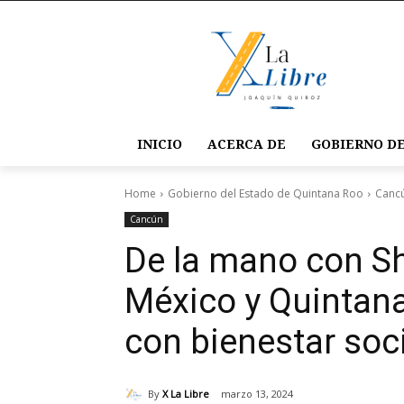
INICIO
ACERCA DE
GOBIERNO DE
Home
Gobierno del Estado de Quintana Roo
Canc
Cancún
De la mano con S
México y Quintan
con bienestar soc
By
X La Libre
marzo 13, 2024