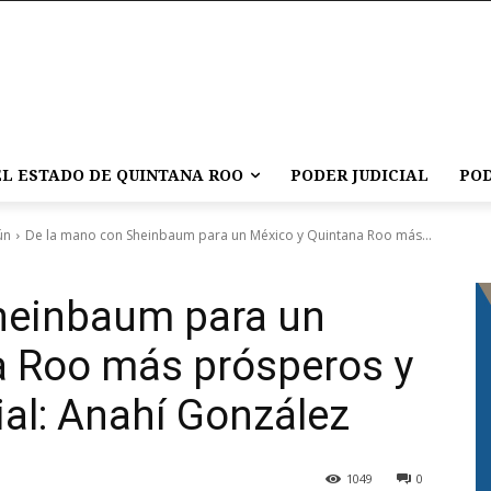
L ESTADO DE QUINTANA ROO
PODER JUDICIAL
POD
ún
De la mano con Sheinbaum para un México y Quintana Roo más...
heinbaum para un
a Roo más prósperos y
ial: Anahí González
1049
0