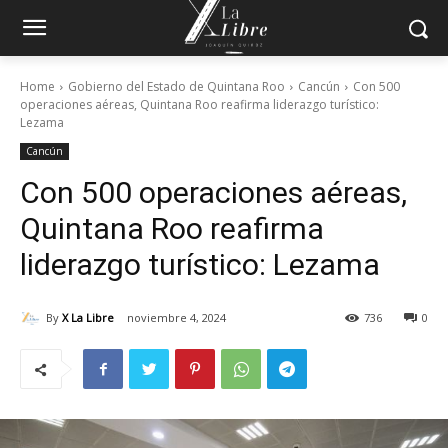
Home
Gobierno del Estado de Quintana Roo
Cancún
Con 500
operaciones aéreas, Quintana Roo reafirma liderazgo turístico:
Lezama
Cancún
Con 500 operaciones aéreas,
Quintana Roo reafirma
liderazgo turístico: Lezama
By
X La Libre
noviembre 4, 2024
736
0