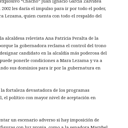
l explosivo “Chacho” Juan Ignacio García Zalvidea
2002 les daría el impulso para ir por todo el poder,
 Lezama, quien cuenta con todo el respaldo del
a alcaldesa relevista Ana Patricia Peralta de la
porque la gobernadora reclama el control del trono
 designar candidato en la alcaldía más poderosa del
ue puede ponerle condiciones a Mara Lezama y va a
ando sus dominios para ir por la gubernatura en
 la fortaleza devastadora de los programas
, el político con mayor nivel de aceptación en
entar un escenario adverso si hay imposición de
e figuras con luz propia, como a la senadora Marybel