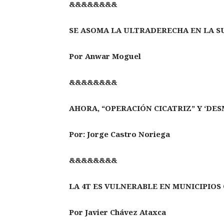
&&&&&&&&
SE ASOMA LA ULTRADERECHA EN LA SU
Por Anwar Moguel
&&&&&&&&
AHORA, “OPERACIÓN CICATRIZ” Y ‘DE
Por: Jorge Castro Noriega
&&&&&&&&
LA 4T ES VULNERABLE EN MUNICIPIO
Por Javier Chávez Ataxca