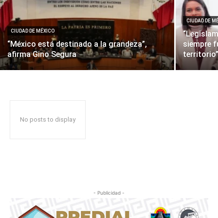
CIUDAD DE M
CIUDAD DE MÉXICO
⁠“Legisla
“México está destinado a la grandeza”,
siempre f
afirma Gino Segura
territori
No posts to display
- Publicidad -