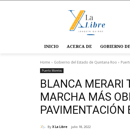
INICIO
ACERCA DE
GOBIERNO DE
Home
Gobierno del Estado de Quintana Roo
Puert
Puerto Morelos
BLANCA MERARI 
MARCHA MÁS OB
PAVIMENTACIÓN 
By
X La Libre
julio 18, 2022