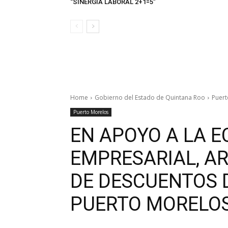
“SINERGIA LABORAL 2+1=5”