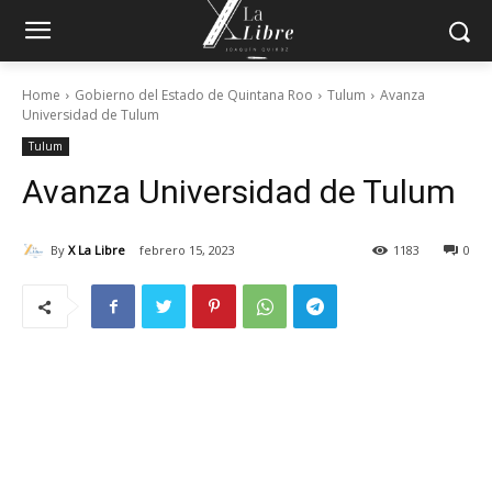
Home
Gobierno del Estado de Quintana Roo
Tulum
Avanza
Universidad de Tulum
Tulum
Avanza Universidad de Tulum
By
X La Libre
febrero 15, 2023
1183
0