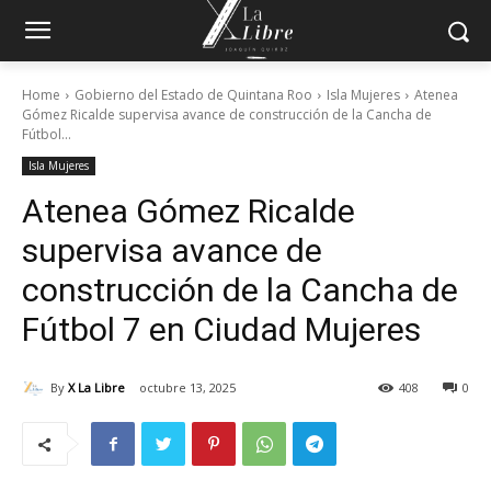
Home
Gobierno del Estado de Quintana Roo
Isla Mujeres
Atenea
Gómez Ricalde supervisa avance de construcción de la Cancha de
Fútbol...
Isla Mujeres
Atenea Gómez Ricalde
supervisa avance de
construcción de la Cancha de
Fútbol 7 en Ciudad Mujeres
By
X La Libre
octubre 13, 2025
408
0