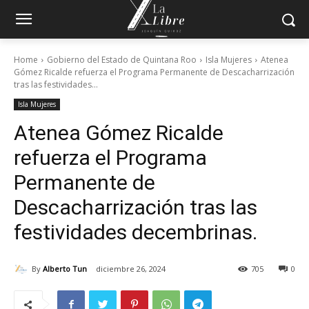
Home
Gobierno del Estado de Quintana Roo
Isla Mujeres
Atenea
Gómez Ricalde refuerza el Programa Permanente de Descacharrización
tras las festividades...
Isla Mujeres
Atenea Gómez Ricalde
refuerza el Programa
Permanente de
Descacharrización tras las
festividades decembrinas.
By
Alberto Tun
diciembre 26, 2024
705
0