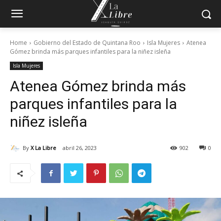
Home
Gobierno del Estado de Quintana Roo
Isla Mujeres
Atenea
Gómez brinda más parques infantiles para la niñez isleña
Isla Mujeres
Atenea Gómez brinda más
parques infantiles para la
niñez isleña
By
X La Libre
abril 26, 2023
902
0