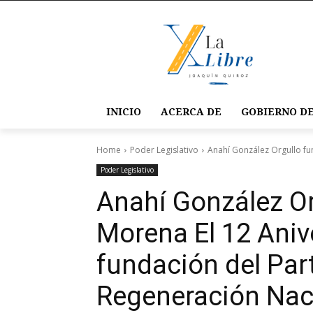
INICIO
ACERCA DE
GOBIERNO DE
Home
Poder Legislativo
Anahí González Orgullo fun
Poder Legislativo
Anahí González Or
Morena El 12 Anive
fundación del Par
Regeneración Nac